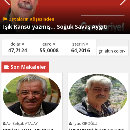
Ustaların Köşesinden
Işık Kansu yazmış… Soğuk Savaş Aygıtı
dolar
euro
sterlin
47,7124
55,0008
64,2016
gr. altın color-
bist color-
Son Makaleler
Av. Selçuk ATALAY
İlyas KIROĞLU
BENİ DE ALIN , NE OLUR
İNSANDAKİ İSTEK ve HIRS