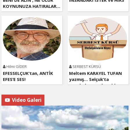
KOYNUNUZA HATIRALAR…
Hilmi GİDER
SERBEST KÜRSÜ
EFESSELÇUK’tan, ANTİK
Meltem KARAYEL TUFAN
EFES’E SES!
yazmış… Selçuk’ta
pusulada pusu kuruldu…
Video Galeri