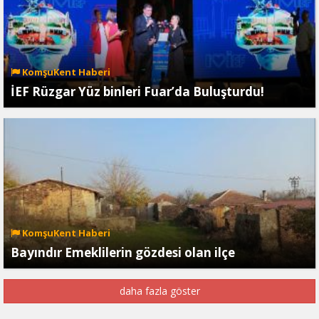
KomşuKent Haberi
İEF Rüzgar Yüz binleri Fuar’da Buluşturdu!
KomşuKent Haberi
Bayındır Emeklilerin gözdesi olan ilçe
daha fazla göster