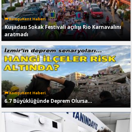
KomşuKent Haberi
Kuşadası Sokak Festivali açılışı Rio Karnavalını
aratmadı
KomşuKent Haberi
6.7 Büyüklüğünde Deprem Olursa…