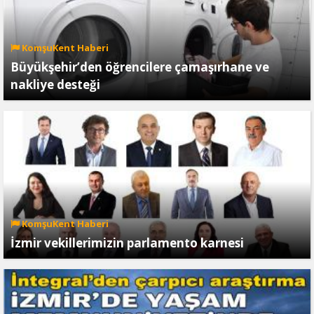
KomşuKent Haberi
Büyükşehir’den öğrencilere çamaşırhane ve
nakliye desteği
KomşuKent Haberi
İzmir vekillerimizin parlamento karnesi