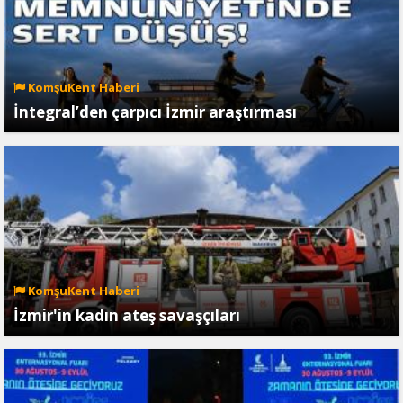
KomşuKent Haberi
İntegral’den çarpıcı İzmir araştırması
KomşuKent Haberi
İzmir'in kadın ateş savaşçıları