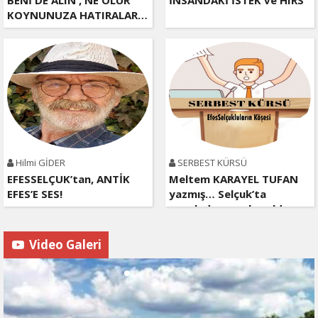
KOYNUNUZA HATIRALAR…
Hilmi GİDER
SERBEST KÜRSÜ
EFESSELÇUK’tan, ANTİK
Meltem KARAYEL TUFAN
EFES’E SES!
yazmış… Selçuk’ta
pusulada pusu kuruldu…
Video Galeri