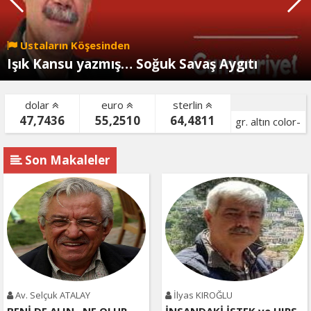
Ustaların Köşesinden
Işık Kansu yazmış… Soğuk Savaş Aygıtı
dolar
euro
sterlin
47,7436
55,2510
64,4811
gr. altın color-
bist color-
Son Makaleler
Av. Selçuk ATALAY
İlyas KIROĞLU
BENİ DE ALIN , NE OLUR
İNSANDAKİ İSTEK ve HIRS