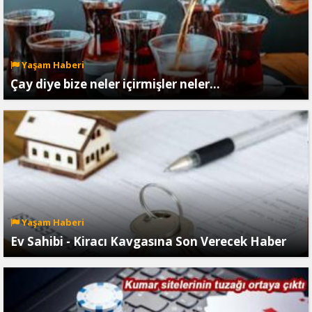
Yaşam Haberi
Çay diye bize neler içirmişler neler...
Yaşam Haberi
Ev Sahibi - Kiracı Kavgasına Son Verecek Haber