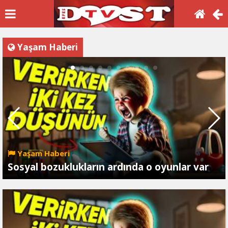
Yaşam Haberi
Yaşam Haberi
Sosyal bozuklukların ardında o oyunlar var