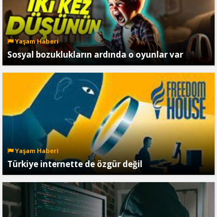
Yaşam Haberi
Sosyal bozuklukların ardında o oyunlar var
Yaşam Haberi
Türkiye internette de özgür değil