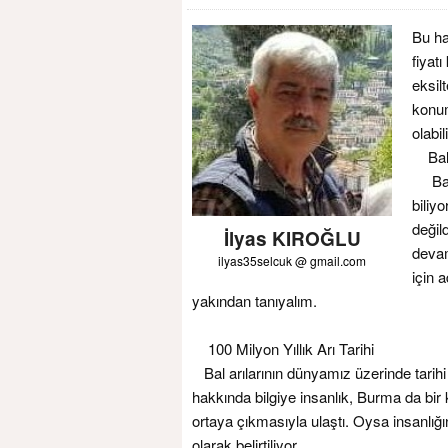
Bu ha
fiyat
eksil
konum
olabili
Bal A
Bal a
biliyo
değild
İlyas KIROĞLU
devam
ilyas35selcuk @ gmail.com
için a
yakından tanıyalım.
100 Milyon Yıllık Arı Tarihi
Bal arılarının dünyamız üzerinde tarihi 
hakkında bilgiye insanlık, Burma da bir 
ortaya çıkmasıyla ulaştı. Oysa insanlığı
olarak belirtiliyor.