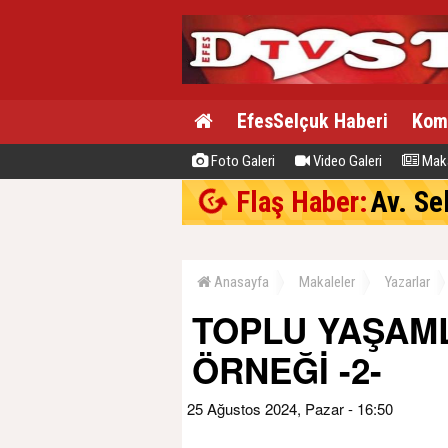
EfesSelçuk Haberi
Kom
Foto Galeri
Video Galeri
Maka
Flaş Haber:
Av. Se
Anasayfa
Makaleler
Yazarlar
TOPLU YAŞAML
ÖRNEĞİ -2-
25 Ağustos 2024, Pazar - 16:50