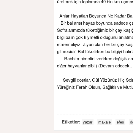
üretmek için toplamda 40 bin km uçması
Arılar Hayatları Boyunca Ne Kadar Bal
Bir bal arısı hayatı boyunca sadece çay 
Sofralarımızda tükettiğimiz bir çay kaşığ
bilgi balın çok kıymetli olduğunu anlatmak
etmemeliyiz. Ziyan olan her bir çay kaşı
gitmesidir. Bal tüketirken bu bilgiyi hat
Rabbim nimetini verirken değişik canlı
diğer hayvanlar gibi.) (Devam edecek
Sevgili dostlar, Gül Yüzünüz Hiç Solm
Yüreğiniz Ferah Olsun, Sağlıklı ve Mutlu
Etiketler:
yazar
makale
efes
d