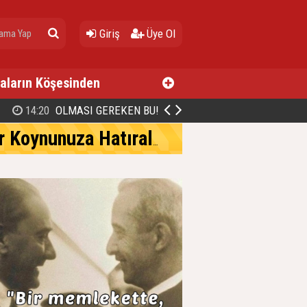
Giriş
Üye Ol
aların Köşesinden
14:20
OLMASI GEREKEN BU!
Koynunuza Hatıralar…