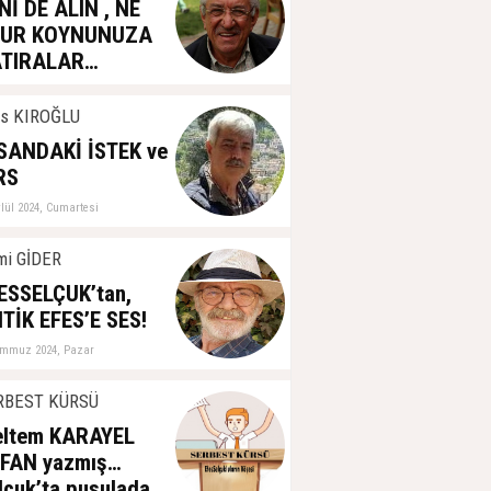
Nİ DE ALIN , NE
LUR KOYNUNUZA
TIRALAR…
kim 2024, Cumartesi
as KIROĞLU
SANDAKİ İSTEK ve
RS
ylül 2024, Cumartesi
mi GİDER
ESSELÇUK’tan,
TİK EFES’E SES!
emmuz 2024, Pazar
RBEST KÜRSÜ
ltem KARAYEL
FAN yazmış…
lçuk’ta pusulada