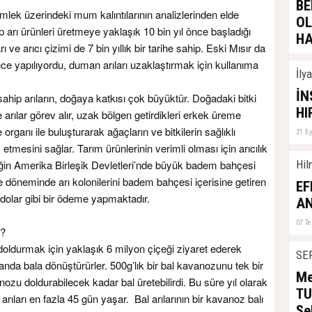
BE
k üzerindeki mum kalıntılarının analizlerinden elde
O
tirip arı ürünleri üretmeye yaklaşık 10 bin yıl önce başladığı
HA
 ve arıcı çizimi de 7 bin yıllık bir tarihe sahip. Eski Mısır da
12 E
önce yapılıyordu, duman arıları uzaklaştırmak için kullanıma
İly
İN
sahip arıların, doğaya katkısı çok büyüktür. Doğadaki bitki
HI
 arılar görev alır, uzak bölgen getirdikleri erkek üreme
organı ile buluşturarak ağaçların ve bitkilerin sağlıklı
21 E
etmesini sağlar. Tarım ürünlerinin verimli olması için arıcılık
eğin Amerika Birleşik Devletleri’nde büyük badem bahçesi
Hil
 döneminde arı kolonilerini badem bahçesi içerisine getiren
EF
0 dolar gibi bir ödeme yapmaktadır.
AN
07 T
r?
 doldurmak için yaklaşık 6 milyon çiçeği ziyaret ederek
SE
vanda bala dönüştürürler. 500g’lık bir bal kavanozunu tek bir
Me
zu doldurabilecek kadar bal üretebilirdi. Bu süre yıl olarak
TU
 arıları en fazla 45 gün yaşar. Bal arılarının bir kavanoz balı
Se