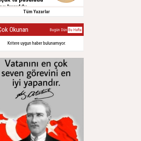
su kuruldu…
Tüm Yazarlar
isan 2024, Cumartesi
ok Okunan
Bugün
Dün
Bu Hafta
Kritere uygun haber bulunamıyor.