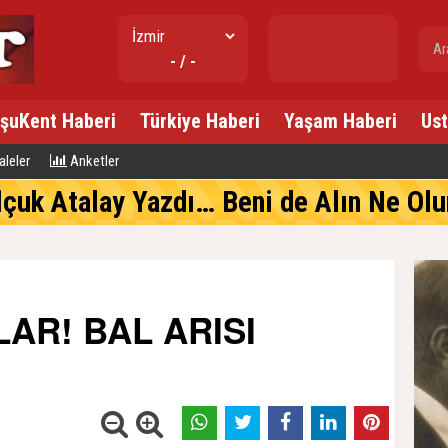
gr. altın
- / -
---
şuKent Haberi
Türkiye Haberi
Yaşam Haberi
Ust
leler
Anketler
lçuk Atalay Yazdı… Beni de Alın Ne Olur 
AR! BAL ARISI