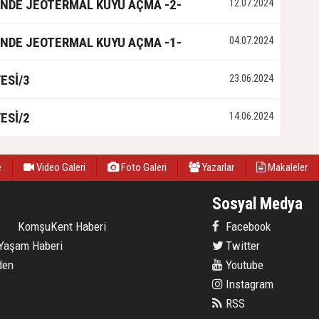
NDE JEOTERMAL KUYU AÇMA -2-
12.07.2024
NDE JEOTERMAL KUYU AÇMA -1-
04.07.2024
ESİ/3
23.06.2024
ESİ/2
14.06.2024
e
Video Galeri
Foto Galeri
Yazarlar
Makaleler
Sosyal Medya
KomşuKent Haberi
Facebook
Yaşam Haberi
Twitter
den
Youtube
Instagram
RSS