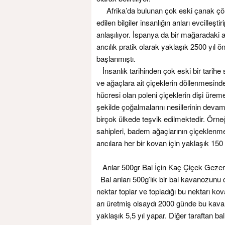
Afrika’da bulunan çok eski çanak çömle
edilen bilgiler insanlığın arıları evcilleş
anlaşılıyor. İspanya da bir mağaradaki arı
arıcılık pratik olarak yaklaşık 2500 yıl 
başlanmıştı.
İnsanlık tarihinden çok eski bir tarihe 
ve ağaçlara ait çiçeklerin döllenmesinde
hücresi olan poleni çiçeklerin dişi üreme 
şekilde çoğalmalarını nesillerinin devam 
birçok ülkede teşvik edilmektedir. Örn
sahipleri, badem ağaçlarının çiçeklenme
arıcılara her bir kovan için yaklaşık 15
Arılar 500gr Bal İçin Kaç Çiçek Geze
Bal arıları 500g’lık bir bal kavanozunu
nektar toplar ve topladığı bu nektarı ko
arı üretmiş olsaydı 2000 günde bu kavano
yaklaşık 5,5 yıl yapar. Diğer taraftan bal