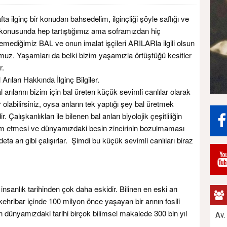
fta ilginç bir konudan bahsedelim, ilginçliği şöyle saflığı ve
ı konusunda hep tartıştığımız ama soframızdan hiç
temediğimiz BAL ve onun imalat işçileri ARILARla ilgili olsun
uz. Yaşamları da belki bizim yaşamızla örtüştüğü kesitler
r.
rıları Hakkında İlginç Bilgiler.
rılarını bizim için bal üreten küçük sevimli canlılar olarak
r olabilirsiniz, oysa arıların tek yaptığı şey bal üretmek
ir. Çalışkanlıkları ile bilenen bal arıları biyolojik çeşitliliğin
 etmesi ve dünyamızdaki besin zincirinin bozulmaması
deta arı gibi çalışırlar. Şimdi bu küçük sevimli canlıları biraz
insanlık tarihinden çok daha eskidir. Bilinen en eski arı
kehribar içinde 100 milyon önce yaşayan bir arının fosili
n dünyamızdaki tarihi birçok bilimsel makalede 300 bin yıl
Av.