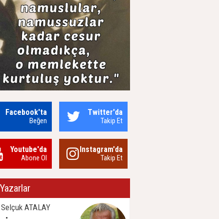
Facebook'ta
Twitter'da
Beğen
Takip Et
Youtube'da
Instagram'da
Abone Ol
Takip Et
Yazarlar
 Selçuk ATALAY