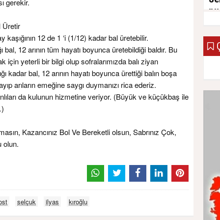
 gerekir.
pu
 Üretir
06 N
kaşığının 12 de 1 ‘i (1/12) kadar bal üretebilir.
Ç
ı bal, 12 arının tüm hayatı boyunca üretebildiği baldır. Bu
 için yeterli bir bilgi olup sofralarımızda balı ziyan
ğı kadar bal, 12 arının hayatı boyunca ürettiği balın boşa
ırlayıp arıların emeğine saygı duymanızı rica ederiz.
ları da kulunun hizmetine veriyor. (Büyük ve küçükbaş ile
…)
asın, Kazancınız Bol Ve Bereketli olsun, Sabrınız Çok,
 olun.
ost
selçuk
ilyas
kıroğlu